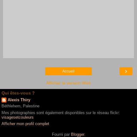
›
Accueil
Afficher la version Web
Qui êtes-vous ?
Alexis Thiry
Béthlehem, Palestine
Mes photographies sont également disponibles sur le réseau flickr:
visagesetcouleurs
Afficher mon profil complet
Fourni par
Blogger
.